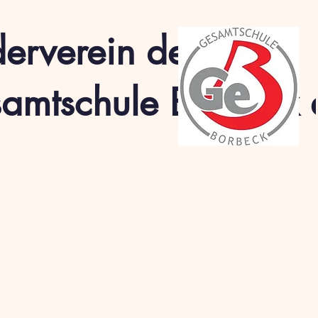
derverein der
amtschule Borbeck e
Was macht der Förderverein
Projekte