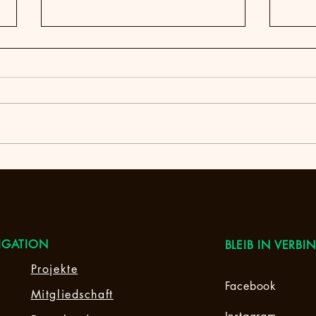
Mäde
Kennenlern-Nachmittag
09.07.2026
IGATION
BLEIB IN VERB
Projekte
Facebook
Mitgliedschaft