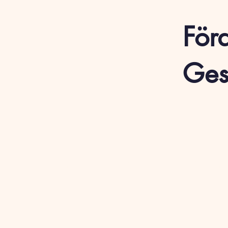
För
Ges
Start
Info
Neuigkeiten
Über uns