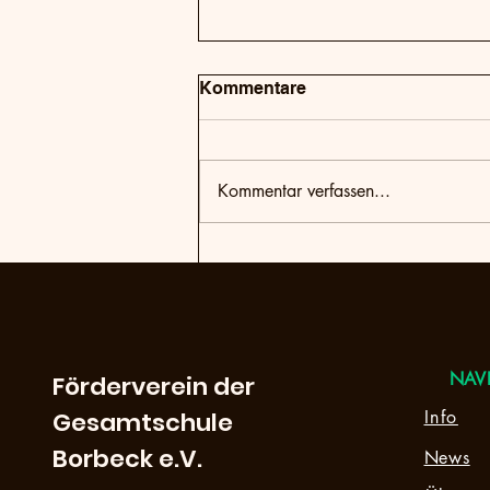
Kommentare
Kommentar verfassen...
Über den Wolken:
Hauptgewinn des
Papierflieger-Wettbewerbs
endlich eingelöst!
NAV
Förderverein der
Gesamtschule
Info
Borbeck e.V.
News